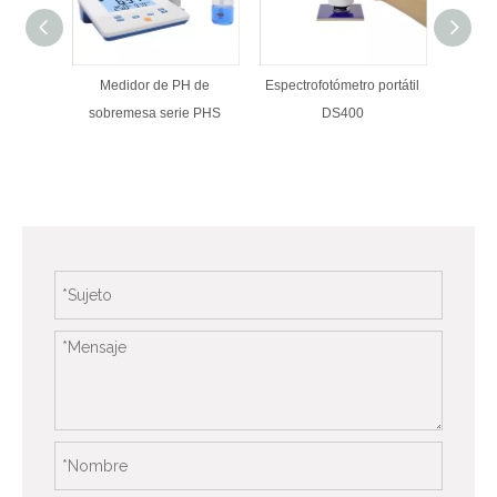
Medidor de PH de
Espectrofotómetro portátil
AT
sobremesa serie PHS
DS400
Fre