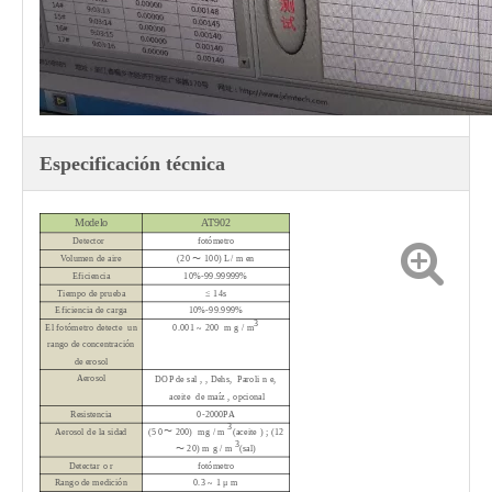
Especificación técnica
Modelo
AT902
Detector
fotómetro
Volumen de aire
(20
〜
100) L/
m
en
Eficiencia
10%-99.99999%
Tiempo de prueba
≤
14s
Eficiencia de carga
10%-99.999%
3
El fotómetro detecte
un
0.001 ~ 200
m
g
/
m
rango de concentración
de erosol
Aerosol
DOP de sal
,
, Dehs,
Paroli
n
e,
aceite
de maíz
, opcional
Resistencia
0-2000PA
3
〜
Aerosol de
la
sidad
(5
0
200
)
mg
/
m
(aceite
)
;
(12
3
〜
20)
m
g
/
m
(sal)
Detectar
o
r
fotómetro
Rango de medición
0.3 ~ 1
μ
m