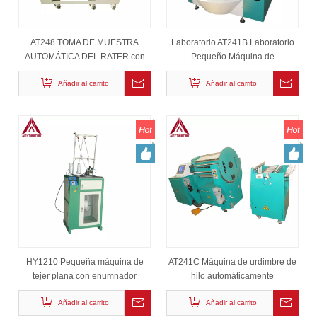
AT248 TOMA DE MUESTRA
Laboratorio AT241B Laboratorio
AUTOMÁTICA DEL RATER con
Pequeño Máquina de
pantalla táctil
deformación de muestra Price de
Añadir al carrito
Añadir al carrito
fábrica
HY1210 Pequeña máquina de
AT241C Máquina de urdimbre de
tejer plana con enumnador
hilo automáticamente
Añadir al carrito
Añadir al carrito