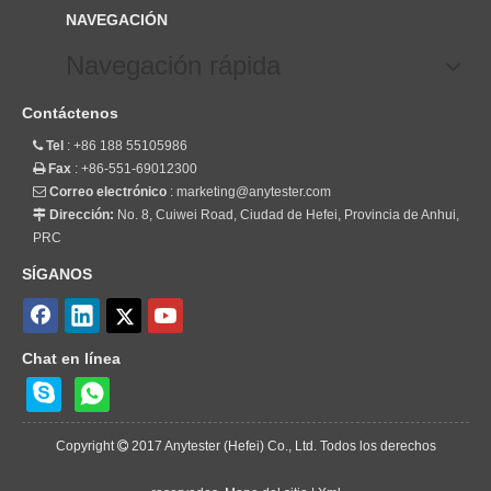
NAVEGACIÓN
Navegación rápida
Contáctenos
Tel
: +86 188 55105986

Fax
: +86-551-69012300

Correo electrónico
:
marketing@anytester.com

Dirección:
No. 8, Cuiwei Road, Ciudad de Hefei, Provincia de Anhui,

PRC
SÍGANOS
Chat en línea
Copyright
2017 Anytester (Hefei) Co., Ltd. Todos los derechos
