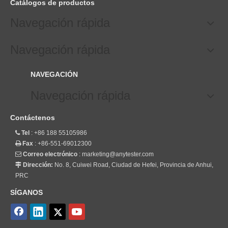
Catálogos de productos
Navegación rápida
Navegación rápida
NAVEGACIÓN
Navegación rápida
Contáctenos
Tel
: +86 188 55105986

Fax
: +86-551-69012300

Correo electrónico
:
marketing@anytester.com

Dirección:
No. 8, Cuiwei Road, Ciudad de Hefei, Provincia de Anhui,

PRC
SÍGANOS