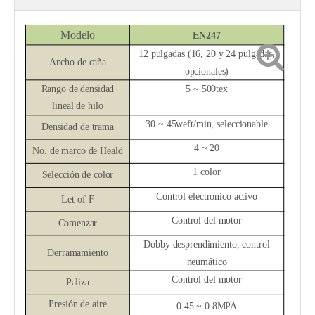
Modelo
EN
24
7
12 pulgadas (16, 20 y 24 pulgadas,
Ancho de caña
opcionales)
Rango de densidad
5 ~ 500tex
lineal de hilo
30 ~ 45weft/min, seleccionable
Densidad de trama
4 ~ 20
No. de marco de Heald
1
color
Selección de color
Control electrónico activo
Let-of
F
Control
del motor
Comenzar
Dobby desprendimiento, control
Derramamiento
neumático
Control del motor
Paliza
Presión de aire
0.45 ~ 0.8MPA