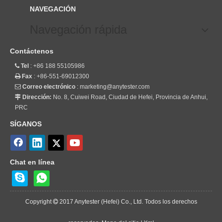
NAVEGACIÓN
Navegación rápida
Contáctenos
Tel
: +86 188 55105986

Fax
: +86-551-69012300

Correo electrónico
:
marketing@anytester.com

Dirección:
No. 8, Cuiwei Road, Ciudad de Hefei, Provincia de Anhui,

PRC
SÍGANOS
Chat en línea
Copyright
2017 Anytester (Hefei) Co., Ltd. Todos los derechos
