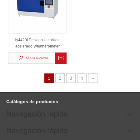
Hy4420t Desktop UltraViolet
acelerado Weatherometer
Añadir al carrito
1
2
3
4
»
Catálogos de productos
Navegación rápida
Navegación rápida