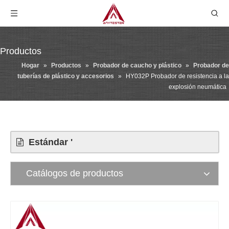
Productos
Hogar
»
Productos
»
Probador de caucho y plástico
»
Probador de
tuberías de plástico y accesorios
»
HY032P Probador de resistencia a la
explosión neumática
Estándar '
Catálogos de productos