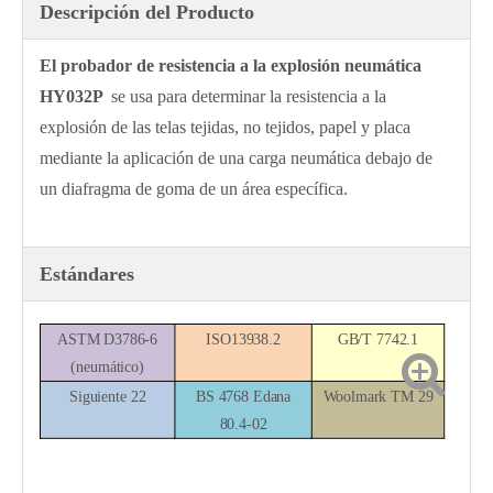
Descripción del Producto
El probador de resistencia a la explosión neumática
HY032P
se usa para determinar la resistencia a la
explosión de las telas tejidas, no tejidos, papel y placa
mediante la aplicación de una carga neumática debajo de
un diafragma de goma de un área específica.
Estándares
ASTM D3786-6
ISO13938.2
GB/T 7742.1
(neumático)
Siguiente 22
BS 4768
Edana
Woolmark TM 29
80.4-02