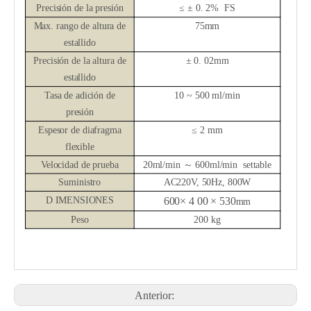
Precisión de la presión
≤ ±
0.
2%
FS
Max. rango de altura de
7
5
mm
estallido
Precisión de la altura de
± 0.
02
mm
estallido
Tasa de adición de
10 ~ 500 ml/min
presión
Espesor de diafragma
≤
2 mm
flexible
Velocidad de prueba
20
ml/min
～
6
00ml/min
settable
Suministro
AC220V, 50Hz, 800W
D
IMENSIONES
600
× 4
0
0 ×
53
0
mm
Peso
200 kg
Anterior: