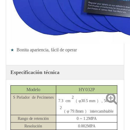
Bonita apariencia, fácil de operar
★
Especificación técnica
Modelo
HY032P
S
Pielador
de Pecímenes
2
7.3
cm
（
φ30.5 mm
）
, 50
cm
2
（
φ
79.8
mm
）
intercambiable
Rango de
retención
0 ~ 1.2MPA
Resolución
0.002MPA