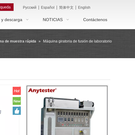
queda
|
|
|
Pусский
Español
简体中文
English
 y descarga
NOTICIAS
Contáctenos
ma de muestra rápida
»
Máquina giratoria de fusión de laboratorio