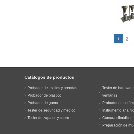
1
2
Catálogos de productos
Probador de textiles y prendas
Tester de hardware
Probador de plástico
ventanas
Probador de goma
Probador de cerám
Tester de seguridad y médico
Instrumento analíti
Tester de zapatos y cuero
Cámara climática
Preparación de mu