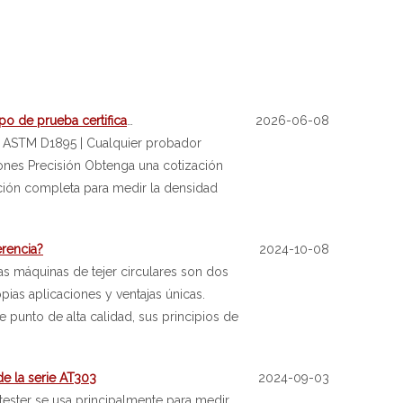
Mida la densidad aparente del plástico con precisión | Equipo de prueba certificado ASTM D1895
2026-06-08
 ASTM D1895 | Cualquier probador
es Precisión Obtenga una cotización
ión completa para medir la densidad
erencia?
2024-10-08
 las máquinas de tejer circulares son dos
pias aplicaciones y ventajas únicas.
punto de alta calidad, sus principios de
e la serie AT303
2024-09-03
ester se usa principalmente para medir