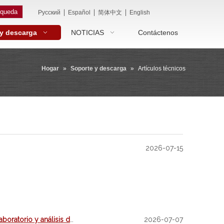
queda
|
|
|
Pусский
Español
简体中文
English
 y descarga
NOTICIAS
Contáctenos
Hogar
»
Soporte y descarga
»
Artículos técnicos
2026-07-15
Principio de prueba de la máquina de hilar en húmedo de laboratorio y análisis del proceso de formación de fibras
2026-07-07