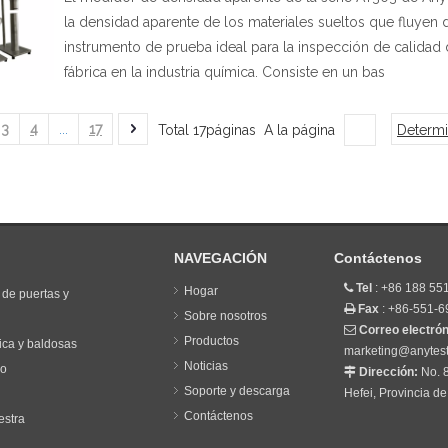
la densidad aparente de los materiales sueltos que fluyen
instrumento de prueba ideal para la inspección de calidad 
fábrica en la industria química. Consiste en un bas
3
4
...
17
Total 17páginas A la página
Determi
NAVEGACIÓN
Contáctenos
Tel
: +86 188 5

Hogar
 de puertas y
Fax
: +86-551-

Sobre nosotros
Correo electró

Productos
ica y baldosas
marketing@anytes
Noticias
co
Dirección:
No. 

Soporte y descarga
Hefei, Provincia d
Contáctenos
estra