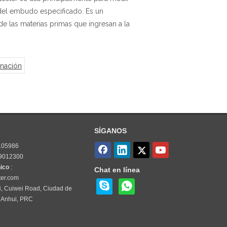
 del embudo especificado. Es un
de las materias primas que ingresan a la
nación
SÍGANOS
5105986
69012300
nico
:
Chat en línea
ter.com
8, Cuiwei Road, Ciudad de
e Anhui, PRC