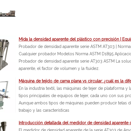
Probador de densidad aparente serie ASTM AT303 | Norma
Cualquier probador Modelos Norma ASTM D1895 Aplicacion
Probador de densidad aparente serie AT303 ASTM La soluc
aparente, el factor de volumen y la fluidez.
Máquina de tejido de cama plana vs circular: ¿cuál es la dif
En la industria textil, las máquinas de tejer de plataforma y
tipos principales de equipos de tejer, cada uno con sus pro
Aunque ambos tipos de máquinas pueden producir telas de 
trabajo y las características
Introducción detallada del medidor de densidad aparente d
El medidor de densidad aparente de la serie AT303 de Anyt