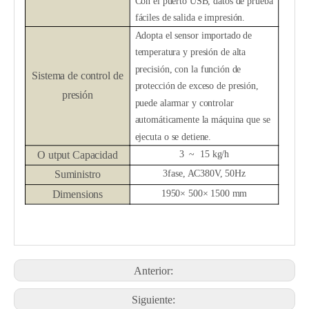
Con el puerto USB, datos de prueba
fáciles de salida e impresión.
Adopta el sensor importado de
temperatura y presión de alta
precisión, con la función de
Sistema de control de
protección de exceso de presión,
presión
puede alarmar y controlar
automáticamente la máquina que se
ejecuta o se detiene.
O
utput Capacidad
3
~
15 kg/h
Suministro
3fase, AC380V, 50Hz
Dimensions
1
9
50
×
50
0
×
15
0
0 mm
Anterior:
Siguiente: