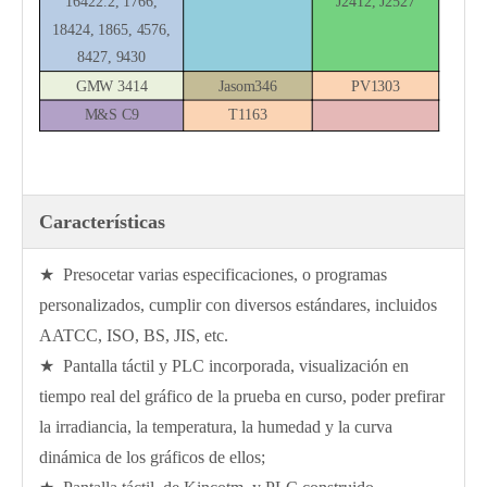
16422.2, 1766,
J2412, J2527
18424, 1865, 4576,
8427, 9430
GMW 3414
Jasom346
PV1303
M&S C9
T1163
Características
★ Presocetar varias especificaciones, o programas
personalizados, cumplir con diversos estándares, incluidos
AATCC, ISO, BS, JIS, etc.
★ Pantalla táctil y PLC incorporada, visualización en
tiempo real del gráfico de la prueba en curso, poder prefirar
la irradiancia, la temperatura, la humedad y la curva
dinámica de los gráficos de ellos;