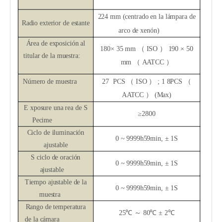
224 mm (centrado en la lámpara de
Radio exterior de estante
arco de xenón)
Área de exposición al
1
80
×
3
5 mm
（
ISO
）
1
9
0 ×
5
0
titular de la muestra:
mm
（
AATCC
）
2
7
PCS
（
ISO
）
; 1
8
PCS
（
Número de muestra
AATCC
）
(Max)
E
xposure
una
rea ​​de
S
≥
280
0
Pecime
Ciclo de iluminación
0 ~ 9999h59min,
±
1S
ajustable
S
ciclo de oración
0 ~ 9999h59min,
±
1S
ajustable
Tiempo ajustable de la
0 ~ 9999h59min,
±
1S
muestra
Rango de temperatura
25
℃
～
80
℃
±
2
℃
de la cámara