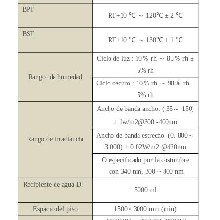
BPT
RT+10
℃
～
120
℃
± 2
℃
BST
RT+10
℃
～
130
℃
± 1
℃
Ciclo de luz
:
10
％
rh
～
85
％
rh ±
5% rh
Rango
de humedad
Ciclo oscuro
:
10
％
rh
～
98
％
rh ±
5% rh
Ancho de banda ancho: (
35
～
1
5
0)
±
1
w/m2@300
-
400nm
Ancho de banda estrecho: (0.
80
0
～
Rango de irradiancia
3.0
00) ± 0.02W/m2 @420nm
O
especificado por la
costumbre
con 340 nm, 300 ~ 800 nm
Recipiente de agua DI
5000 ml
Espacio del piso
1500
× 3000 mm (min)