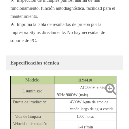
★ Inspección de múltiples puntos: alarma de mal
funcionamiento, función autodiagnóstica, facilidad para el
mantenimiento.
★ Imprima la tabla de resultados de prueba por la
impresora Stylus directamente. No hay necesidad de
soporte de PC.
Especificación técnica
Modelo
HY4410
AC
380
V ± 5%
L
suministro
50Hz 9000W (máx)
Fuente de irradiación:
4500W
Agua
de arco de
xenón largo de
agua cocida
Vida de lámpara
1
5
00 horas
Velocidad de rotación
1-4
r/min