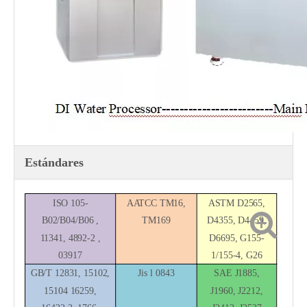
Estándares
ISO 105-
AATCC TM16,
ASTM D2565,
B02/B04/B06
,
TM169
D4355, D4459,
11341
,
4892-2
,
D6695, G155-
03917
1/155-4, G26
GB/T
12831, 15102,
Jis l 0843
SAE J1885,
15104
16259
,
J1960, J2212,