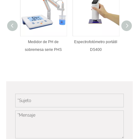
Medidor de PH de
Espectrofotómetro portátil
AT
sobremesa serie PHS
DS400
Fre