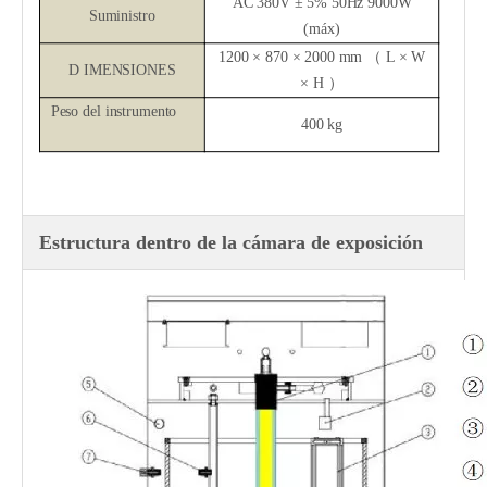
AC
380
V ± 5% 50Hz 9000W
Suministro
(máx)
1200 ×
8
70 ×
20
00 mm
（
L × W
D
IMENSIONES
× H
）
Peso del instrumento
400 kg
Estructura dentro de la cámara de exposición