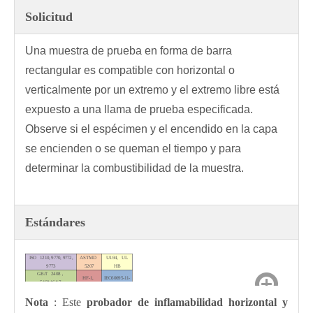
Solicitud
Una muestra de prueba en forma de barra
rectangular es compatible con horizontal o
verticalmente por un extremo y el extremo libre está
expuesto a una llama de prueba especificada.
Observe si el espécimen y el encendido en la capa
se encienden o se queman el tiempo y para
determinar la combustibilidad de la muestra.
Estándares
ISO 1210, 9770, 9772,
ASTMD
UL94, UL
9773
5207
HB
GB/T 2408
，
HF-1,
IEC60695-11-
5169.16/17,
HF-2
10/20
83325169.16/17, 8332
Nota
: Este
probador de inflamabilidad horizontal y