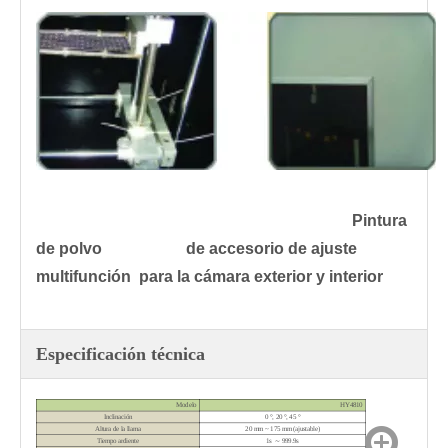
Pintura
de polvo de accesorio de ajuste
multifunción para la cámara exterior y interior
Especificación técnica
Modelo
HY4810
Inclinación
0 °, 20 °, 45 °
Altura de la llama
20 mm ~ 175 mm (ajustable)
Tiempo ardiente
1s
～
999.9s