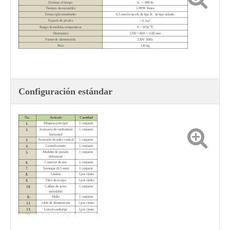
Eliminar el tiempo
1s
～
999.9s
Tiempos de encendido
1-9999 Times
Termocople termómetro
0,5 mm de tipo K de tipo K de tipo aislado
3
Espacio de prueba
> 0.7m
Rango de medidas temperaturas
0 ~ 1050 ℃
Dimensions
1200 × 600 × 1120 mm
Fuente de alimentación
220V 50Hz
Peso
120 kg
Configuración estándar
No.
Artículo
Cantidad
Máquina principal
1 conjunto
1.
Accesorio de combustión
1 conjunto
2.
horizontal
Accesorio de ardor vertical
1 conjunto
3.
Control remoto
1 conjunto
4.
Medidor de presión
1 conjunto
5.
diferencial
Conector de aire
1 conjunto
6.
Termopar (0,5 mm)
1 conjunto
7.
Lámina
1 por ciento
8.
Tubo de escape
1 por ciento
9.
Calibre de acero
1 conjunto
10.
inoxidable
Malla
1 conjunto
11.
cable de alimentación
1 por ciento
12.
13.
Lista de embalaje
1 por ciento
14.
Certificado de calidad
1 por ciento
15.
Manual de usuario
1 por ciento