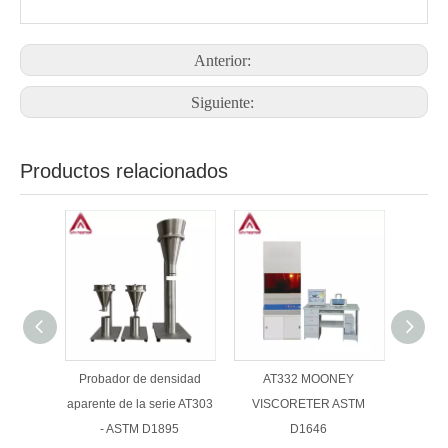
Anterior:
Siguiente:
Productos relacionados
Probador de densidad
AT332 MOONEY
Probado
aparente de la serie AT303
VISCORETER ASTM
térmica
- ASTM D1895
D1646