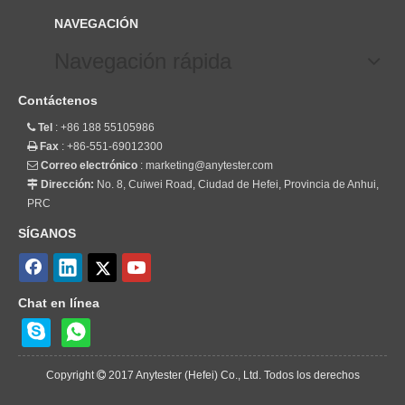
NAVEGACIÓN
Navegación rápida
Contáctenos
Tel
: +86 188 55105986

Fax
: +86-551-69012300

Correo electrónico
:
marketing@anytester.com

Dirección:
No. 8, Cuiwei Road, Ciudad de Hefei, Provincia de Anhui,

PRC
SÍGANOS
Chat en línea
Copyright
2017 Anytester (Hefei) Co., Ltd. Todos los derechos
