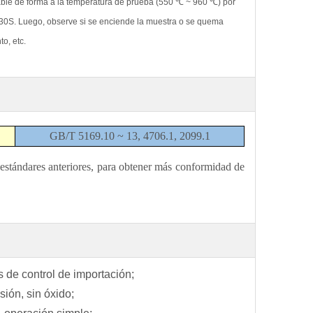
 cable de forma a la temperatura de prueba (550 ℃ ~ 960 ℃) por
n 30S. Luego, observe si se enciende la muestra o se quema
o, etc.
GB/T 5169.10 ~ 13, 4706.1, 2099.1
 estándares anteriores, para obtener más conformidad de
 de control de importación;
sión, sin óxido;