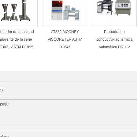
robador de densidad
AT332 MOONEY
Probador de
aparente de la serie
VISCORETER ASTM
conductividad térmica
T303 - ASTM D1895
D1646
automática DRH-V