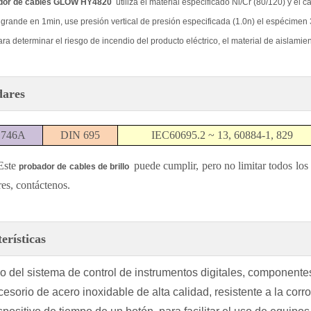
ador de cables GLOW HY4820
utiliza el material especificado Ni/Cr (80/120) y el
e grande en 1min, use presión vertical de presión especificada (1.0n) el espécime
ra determinar el riesgo de incendio del producto eléctrico, el material de aislamient
dares
 746A
DIN 695
IEC60695.2 ~ 13, 60884-1, 829
 Este
puede cumplir, pero no limitar todos los
probador de cables de brillo
res, contáctenos.
erísticas
del sistema de control de instrumentos digitales, componentes
orio de acero inoxidable de alta calidad, resistente a la corro