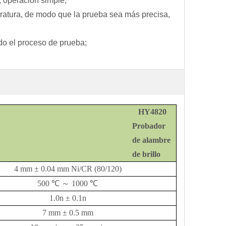
, operación simple;
atura, de modo que la prueba sea más precisa,
o el proceso de prueba;
HY4820
Probador
de alambre
de brillo
4 mm ± 0.04 mm Ni/CR (80/120)
500
℃
～
1000
℃
1.0n ± 0.1n
7 mm ± 0.5 mm