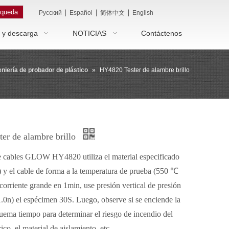
queda
|
|
|
Pусский
Español
简体中文
English
 y descarga
NOTICIAS
Contáctenos
eniería de probador de plástico
»
HY4820 Tester de alambre brillo
er de alambre brillo
e cables GLOW HY4820 utiliza el material especificado
 y el cable de forma a la temperatura de prueba (550 ℃
orriente grande en 1min, use presión vertical de presión
1.0n) el espécimen 30S. Luego, observe si se enciende la
uema tiempo para determinar el riesgo de incendio del
ico, el material de aislamiento, etc.