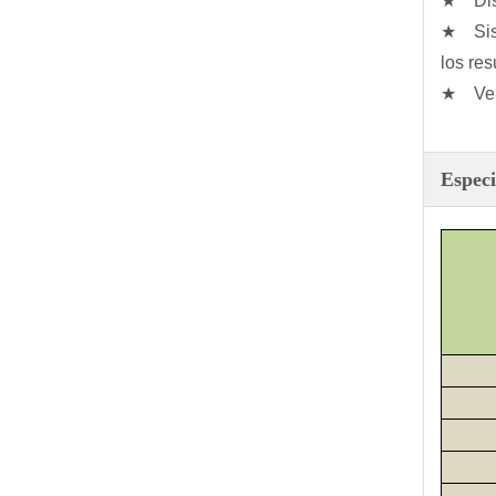
★ Disp
★ Sist
los res
★ Vent
Especi