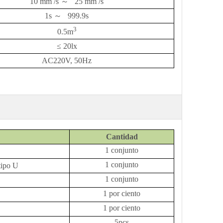
10 mm /s
～
25 mm /s
1s
～
999.9s
3
0.5m
≤
20lx
AC220V, 50Hz
Cantidad
1 conjunto
1 conjunto
tipo U
1 conjunto
1 por ciento
1 por ciento
5pcs