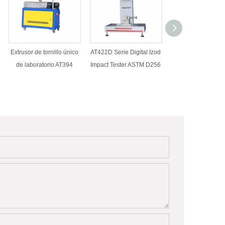
Extrusor de tornillo único
AT422D Serie Digital Izod
Reómetro de torq
de laboratorio AT394
Impact Tester ASTM D256
goma AT400