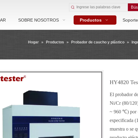
Bús
AR
SOBRE NOSOTROS
Productos
Soporte
Hogar
»
Productos
»
Probador de caucho y plástico
»
Ing
HY4820 Test
El probador d
Ni/Cr (80/120)
~ 960 ℃) por c
especificada (
muestra o se q
producto eléctr