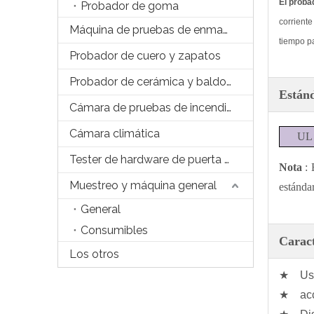
El prob
Probador de goma
corrient
Máquina de pruebas de enmascaramiento
tiempo pa
Probador de cuero y zapatos
Probador de cerámica y baldosas
Están
Cámara de pruebas de incendios
Cámara climática
UL
Tester de hardware de puerta y Windows
Nota
:
Muestreo y máquina general
estánda
General
Consumibles
Caract
Los otros
★ Uso 
★ acces