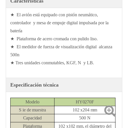
Características
★ El avión está equipado con pistón neumático,
controlador y mesa de empuje digital impulsada por la
batería
★ Plataforma de acero cromada con pulido liso.
★ El medidor de fuerza de visualización digital alcanza
500n
★ Tres unidades conmutables, KGF, N y LB.
Especificación técnica
Modelo
HY0270F
S
ie de muestra
102 x204 mm
Capacidad
500 N
Plataforma
102 x102 mm, el diámetro del