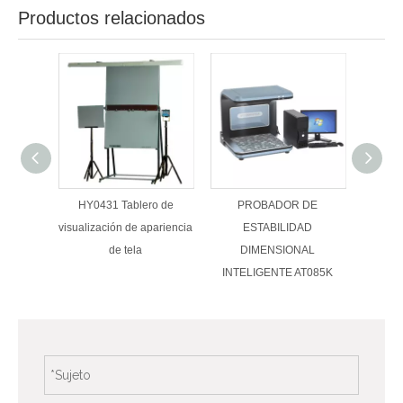
Productos relacionados
HY0431 Tablero de
PROBADOR DE
Probado
visualización de apariencia
ESTABILIDAD
de tela
DIMENSIONAL
INTELIGENTE AT085K