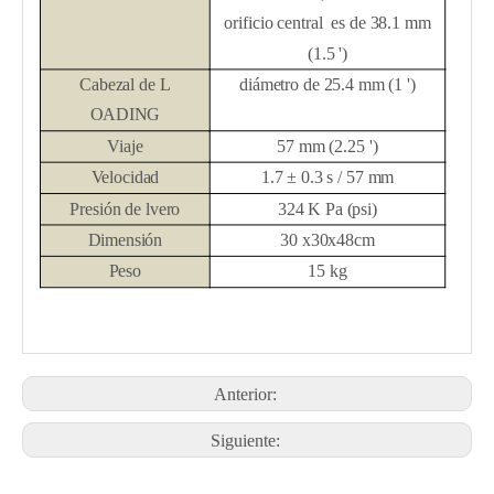
orificio central es de 38.1 mm
(1.5 ')
Cabezal de L
diámetro de 25.4 mm (1 ')
OADING
Viaje
57 mm (2.25 ')
Velocidad
1.7 ± 0.3 s / 57 mm
Presión de
lvero
324
K
Pa (psi)
Dimensión
30 x30x48cm
Peso
15 kg
Anterior:
Siguiente: