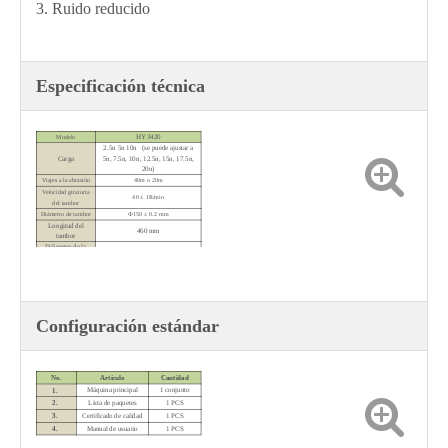
3. Ruido reducido
Especificación técnica
HY3420
Modelo
2.5n 5n 10n (se puede ajustar a
Carga
5n, 7.5n, 10n, 12.5n, 15n, 17.5n,
20n)
Viajes a la abrasión
40m o 20m
Velocidad giratoria
40 ± 1R/min
del tambor
Diámetro de tambor
Ф150 ± 0.2 mm
Longitud del
460 mm
tambor
Diámetro de la
Ф16 ± 0.2 mm
muestra
Fuente de
AC220V 50Hz
alimentación
Dimensions
700 mm × 340 mm × 300 mm
Peso
60 kg
Configuración estándar
No.
Artículo
Cantidad
Máquina principal
1 conjunto
1.
2.
Lista de paquetes
1 PCS
3.
Certificado de calidad
1 PCS
4.
Manual de usuario
1 PCS