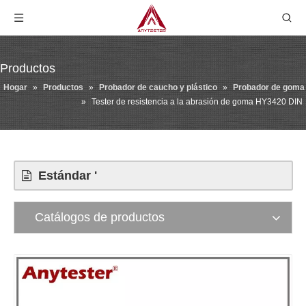
Productos
Hogar
»
Productos
»
Probador de caucho y plástico
»
Probador de goma
»
Tester de resistencia a la abrasión de goma HY3420 DIN
Estándar '
Catálogos de productos