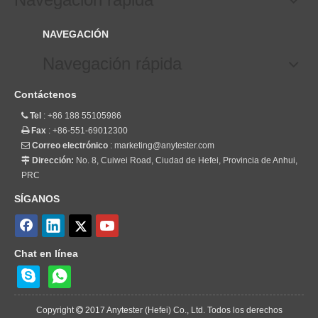
NAVEGACIÓN
Navegación rápida
Contáctenos
Tel
: +86 188 55105986

Fax
: +86-551-69012300

Correo electrónico
:
marketing@anytester.com

Dirección:
No. 8, Cuiwei Road, Ciudad de Hefei, Provincia de Anhui,

PRC
SÍGANOS
Chat en línea
Copyright
2017 Anytester (Hefei) Co., Ltd. Todos los derechos
