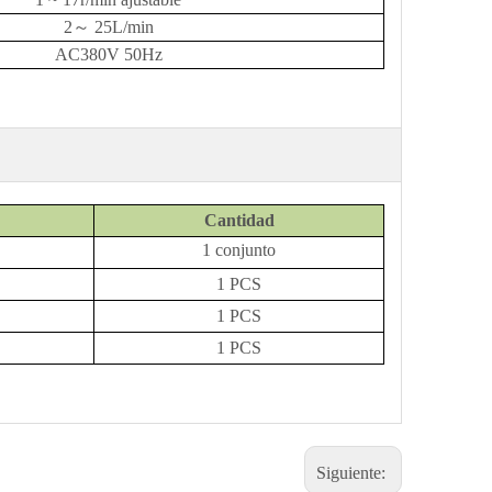
2
～
25L/min
AC380V 50Hz
Cantidad
1 conjunto
1 PCS
1 PCS
1 PCS
Siguiente: