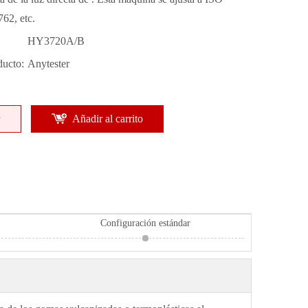
62, etc.
HY3720A/B
ducto:
Anytester
Añadir al carrito
Configuración estándar