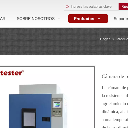
Bús
AR
SOBRE NOSOTROS
Productos
Soporte
Hogar
»
Produc
Cámara de 
La cámara de 
la resistencia
agrietamiento 
dinámica, al a
a una temperat
de la luz direc