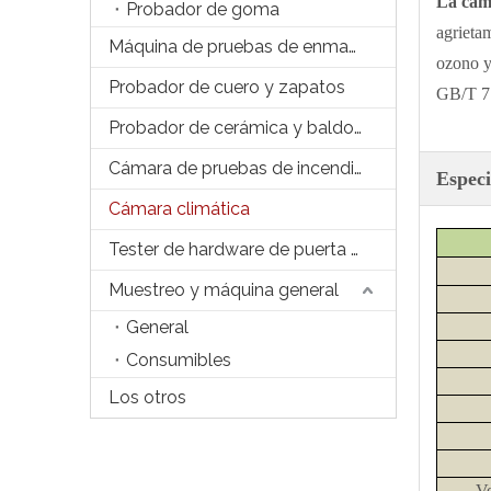
La cám
Probador de goma
agrieta
Máquina de pruebas de enmascaramiento
ozono y
Probador de cuero y zapatos
GB/T 77
Probador de cerámica y baldosas
Cámara de pruebas de incendios
Especi
Cámara climática
Tester de hardware de puerta y Windows
Muestreo y máquina general
General
Consumibles
Los otros
Ve