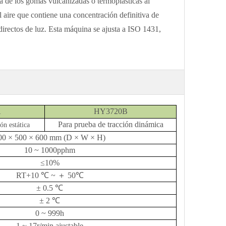
cia de los gomas vulcanizadas o termoplásticas al
l aire que contiene una concentración definitiva de
directos de luz. Esta máquina se ajusta a ISO 1431,
A
HY3720B
Para prueba de tracción dinámica
ón estática
00 × 500 × 600 mm (D × W × H)
10 ~ 1000pphm
≤10%
RT+10 ℃ ~
＋
50
℃
± 0.5
℃
± 2
℃
0 ~ 999h
1 ~ 17r/min ajustable