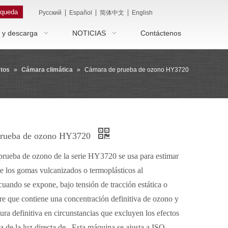
queda
|
|
|
Pусский
Español
简体中文
English
 y descarga
NOTICIAS
Contáctenos
tos
»
Cámara climática
»
Cámara de prueba de ozono HY3720
prueba de ozono HY3720
prueba de ozono de la serie HY3720 se usa para estimar
 de los gomas vulcanizados o termoplásticos al
cuando se expone, bajo tensión de tracción estática o
ire que contiene una concentración definitiva de ozono y
ura definitiva en circunstancias que excluyen los efectos
ta de la luz directa de . Esta máquina se ajusta a ISO