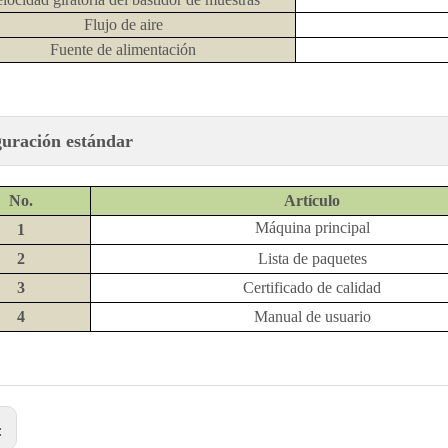
Flujo de aire
Fuente de alimentación
uración estándar
No.
Artículo
Máquina principal
1
2
Lista de paquetes
3
Certificado de calidad
4
Manual de usuario
: