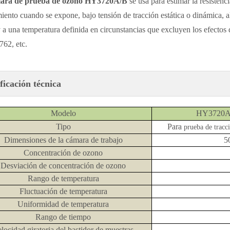
ara de prueba de ozono HY3720A/B
se usa para estimar la resisten
miento cuando se expone, bajo tensión de tracción estática o dinámica, a
 a una temperatura definida en circunstancias que excluyen los efectos 
62, etc.
ficación técnica
Modelo
HY3720
Tipo
Para
prueba de tracci
Dimensiones de la cámara de trabajo
5
Concentración de ozono
Desviación de concentración de ozono
Rango de temperatura
Fluctuación de temperatura
Uniformidad de temperatura
Rango de tiempo
locidad giratoria del bastidor de muestras