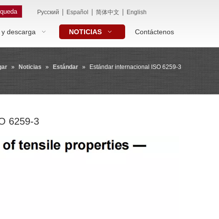
queda
|
|
|
Pусский
Español
简体中文
English
 y descarga
NOTICIAS
Contáctenos
gar
»
Noticias
»
Estándar
»
Estándar internacional ISO 6259-3
SO 6259-3