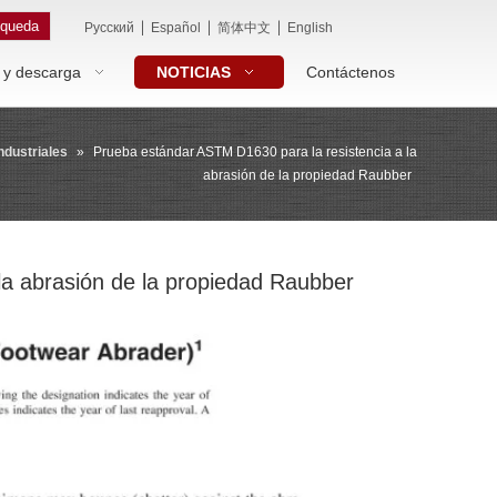
queda
|
|
|
Pусский
Español
简体中文
English
 y descarga
NOTICIAS
Contáctenos
ndustriales
»
Prueba estándar ASTM D1630 para la resistencia a la
abrasión de la propiedad Raubber
la abrasión de la propiedad Raubber