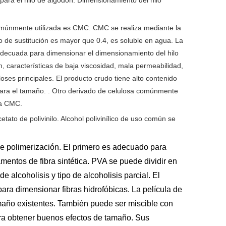
 para el hilo de algodón. Dimensionamiento del hilo
comúnmente utilizada es CMC. CMC se realiza mediante la
do de sustitución es mayor que 0.4, es soluble en agua. La
 adecuada para dimensionar el dimensionamiento del hilo
, características de baja viscosidad, mala permeabilidad,
loses principales. El producto crudo tiene alto contenido
para el tamaño. . Otro derivado de celulosa comúnmente
 a CMC.
etato de polivinilo. Alcohol polivinílico de uso común se
de polimerización. El primero es adecuado para
mentos de fibra sintética. PVA se puede dividir en
e alcoholisis y tipo de alcoholisis parcial. El
ara dimensionar fibras hidrofóbicas. La película de
tamaño existentes. También puede ser miscible con
ara obtener buenos efectos de tamaño. Sus