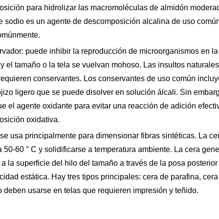
sición para hidrolizar las macromoléculas de almidón moderada
de sodio es un agente de descomposición alcalina de uso común
omúnmente.
rvador: puede inhibir la reproducción de microorganismos en la
 y el tamaño o la tela se vuelvan mohoso. Las insultos naturale
equieren conservantes. Los conservantes de uso común incluye
jizo ligero que se puede disolver en solución álcali. Sin emba
e el agente oxidante para evitar una reacción de adición efectiva
sición oxidativa.
 se usa principalmente para dimensionar fibras sintéticas. La c
a 50-60 ° C y solidificarse a temperatura ambiente. La cera ge
 a la superficie del hilo del tamaño a través de la posa posteri
icidad estática. Hay tres tipos principales: cera de parafina, cera
 deben usarse en telas que requieren impresión y teñido.