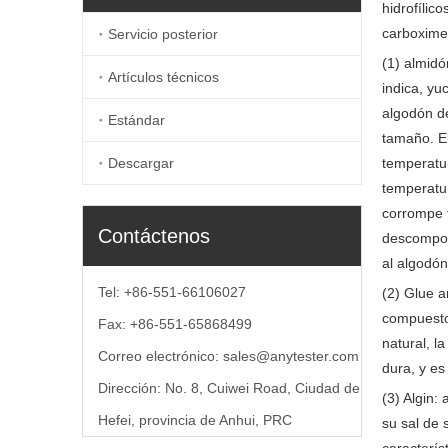
hidrofílic
carboximeti
Servicio posterior
(1) almidó
Artículos técnicos
indica, yu
algodón de
Estándar
tamaño. E
Descargar
temperatu
temperatur
corrompe f
Contáctenos
descompon
al algodón
Tel: +86-551-66106027
(2) Glue a
compuesto
Fax: +86-551-65868499
natural, l
Correo electrónico:
sales@anytester.com
dura, y es
Dirección: No. 8, Cuiwei Road, Ciudad de
(3) Algin:
Hefei, provincia de Anhui, PRC
su sal de 