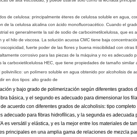
ticas de alta viscosidad, y puede usarse solo como la lechada principal
dos de celulosa: principalmente éteres de celulosa soluble en agua, 
ión de la celulosa alcalina con ácido monofluoroacético. Cuando el gra
rial es generalmente la sal de sodio de carboximetilcelulosa, que es
 y el hilo de viscosa. La solución acuosa CMC tiene baja concentración
oscopicidad, fuerte poder de las flores y buena miscibilidad con otras l
 altamente corrosivo para las piezas de la máquina y no es adecuado 
es la carboxietilcelulosa HEC, que tiene propiedades de tamaño similar
l polivinílico: un polímero soluble en agua obtenido por alcoholisis de ac
dir en dos tipos: alto grado de
ación y bajo grado de polimerización según diferentes grados 
fibra básica, y el segundo es adecuado para dimensionar los fila
 de acuerdo con diferentes grados de alcoholisis: tipo completo d
s adecuado para fibras hidrofílicas, y la segunda es adecuada p
A es versátil y elástica, y es la mejor entre los materiales de 
oses principales en una amplia gama de relaciones de mezcla p