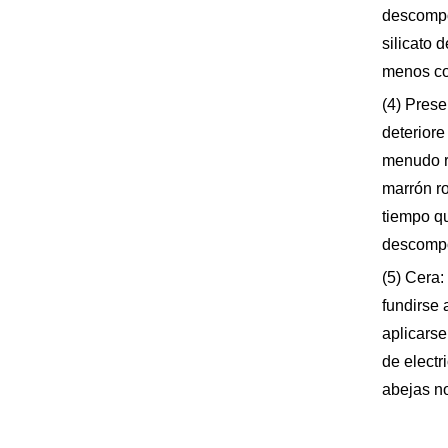
descompo
silicato 
menos c
(4) Prese
deteriore
menudo r
marrón ro
tiempo qu
descompo
(5) Cera:
fundirse 
aplicarse
de electr
abejas no