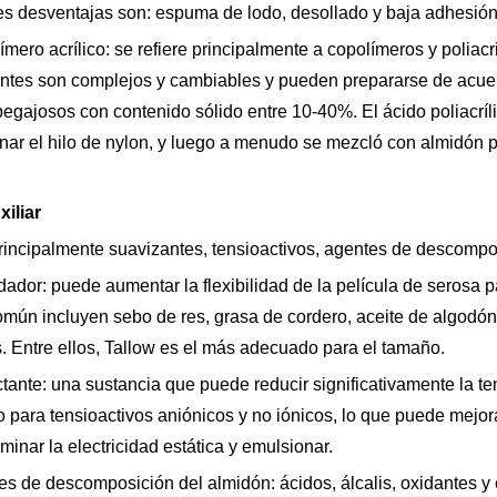
es desventajas son: espuma de lodo, desollado y baja adhesión a
ímero acrílico: se refiere principalmente a copolímeros y poliac
tes son complejos y cambiables y pueden prepararse de acuerd
pegajosos con contenido sólido entre 10-40%. El ácido poliacríl
ar el hilo de nylon, y luego a menudo se mezcló con almidón par
xiliar
rincipalmente suavizantes, tensioactivos, agentes de descompo
dador: puede aumentar la flexibilidad de la película de serosa p
mún incluyen sebo de res, grasa de cordero, aceite de algodón,
. Entre ellos, Tallow es el más adecuado para el tamaño.
ctante: una sustancia que puede reducir significativamente la te
para tensioactivos aniónicos y no iónicos, lo que puede mejor
minar la electricidad estática y emulsionar.
tes de descomposición del almidón: ácidos, álcalis, oxidantes