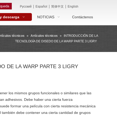
queda
|
|
|
Pусский
Español
简体中文
English
 y descarga
NOTICIAS
Contáctenos
rtículos técnicos
»
Artículos técnicos
»
INTRODUCCIÓN DE LA
TECNOLOGÍA DE DISEDO DE LA WARP PARTE 3 LIGRY
O DE LA WARP PARTE 3 LIGRY
ener los mismos grupos funcionales o similares que las
aman adhesivos. Debe haber una cierta fuerza
puede formar una película con cierta resistencia mecánica
l también debe contener una cierta cantidad de grupos