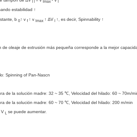
l l
lmax
l
mando estabilidad ↑
stante, b
↑ v
↑ v
↑ ΔV
↑, es decir, Spinnability ↑
0
f
lmax
l
n de oleaje de extrusión más pequeña corresponde a la mejor capacidad
lo: Spinning of Pan-Nascn
a de la solución madre: 32 ~ 35 ℃, Velocidad del hilado: 60 ~ 70m/mi
a de la solución madre: 60 ~ 70 ℃, Velocidad del hilado: 200 m/min
↓ V
se puede aumentar.
L