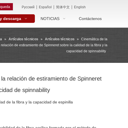
queda
|
|
|
Pусский
Español
简体中文
English
 y descarga
NOTICIAS
Contáctenos
ga
»
Artículos técnicos
»
Artículos técnicos
»
Cinemática de la
relación de estiramiento de Spinneret sobre la calidad de la fibra y la
capacidad de spinnability
la relación de estiramiento de Spinneret
cidad de spinnability
ad de la fibra y la capacidad de espinilla
abilidad de la fibra acrílica formada por el método de