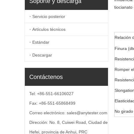
Soporte y descarga
tiocianato
Servicio posterior
Artículos técnicos
Relación 
Estándar
Finura (dt
Descargar
Resistenc
Romper el
Contáctenos
Resistenc
Slongatio
Tel: +86-551-66106027
Elasticid
Fax: +86-551-65868499
No girado
Correo electrónico:
sales@anytester.com
Dirección: No. 8, Cuiwei Road, Ciudad de
Hefei, provincia de Anhui, PRC