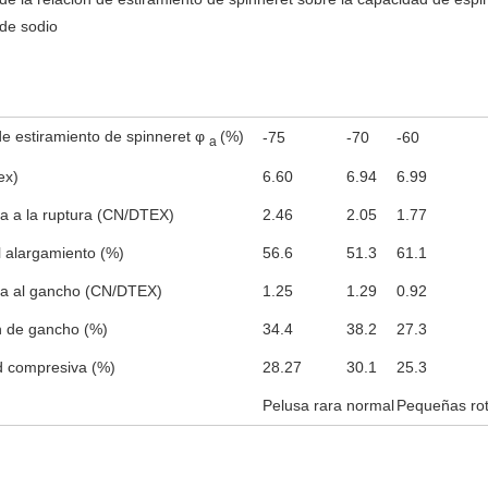
 de sodio
de estiramiento de spinneret φ
(%)
-75
-70
-60
a
ex)
6.60
6.94
6.99
ia a la ruptura (CN/DTEX)
2.46
2.05
1.77
 alargamiento (%)
56.6
51.3
61.1
ia al gancho (CN/DTEX)
1.25
1.29
0.92
n de gancho (%)
34.4
38.2
27.3
ad compresiva (%)
28.27
30.1
25.3
Pelusa rara
normal
Pequeñas rotu