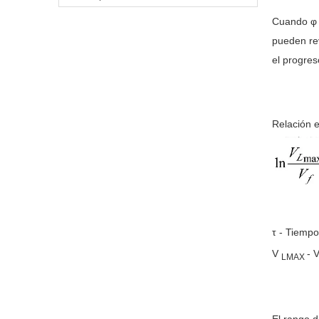
Cuando 
pueden re
el progres
Relación e
τ - Tiempo
V
- 
LMAX
El rango 