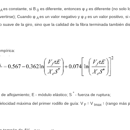
φ
es constante, si B
es diferente, entonces φ
es diferente (no solo 
A
0
F
vertirse); Cuando φ
es un valor negativo y φ
es un valor positivo, si
A
F
o suave de la giro, sino que la calidad de la fibra terminada también di
mpírica:
*
 de aflojamiento; E - módulo elástico; S
- fuerza de ruptura;
Velocidad máxima del primer rodillo de guía: V
↑ V
↑ (rango más 
F
lmax
de tampón de ΔV
= v
- v