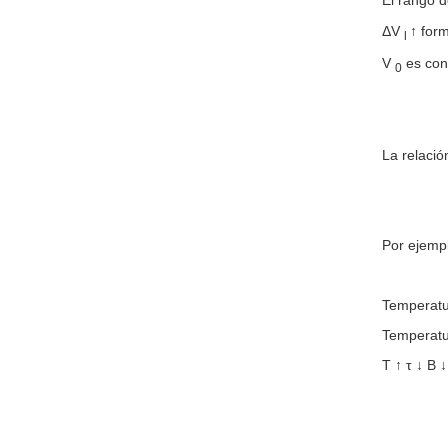
ΔV
↑ for
l
V
es con
0
La relació
Por ejemp
Temperatur
Temperatur
T ↑ τ ↓ B 