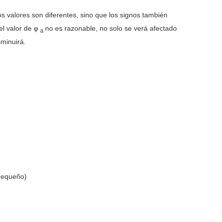
los valores son diferentes, sino que los signos también
 el valor de φ
no es razonable, no solo se verá afectado
a
sminuirá.
pequeño)