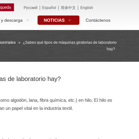
queda
|
|
|
Pусский
Español
简体中文
English
 y descarga
NOTICIAS
Contáctenos
dustriales
»
¿Sabes qué tipos de máquinas giratorias de laboratorio
hay?
as de laboratorio hay?
 algodón, lana, fibra química, etc.) en hilo. El hilo es
 un papel vital en la industria textil.