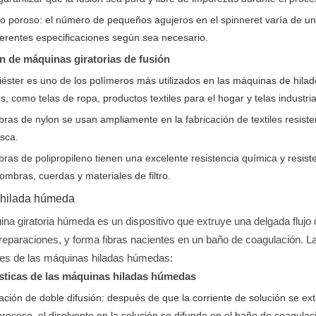
o poroso: el número de pequeños agujeros en el spinneret varía de uno
ferentes especificaciones según sea necesario.
n de máquinas giratorias de fusión
liéster es uno de los polímeros más utilizados en las máquinas de hilado
les, como telas de ropa, productos textiles para el hogar y telas industria
ibras de nylon se usan ampliamente en la fabricación de textiles resist
sca.
ibras de polipropileno tienen una excelente resistencia química y resi
fombras, cuerdas y materiales de filtro.
hilada húmeda
na giratoria húmeda es un dispositivo que extruye una delgada flujo 
reparaciones, y forma fibras nacientes en un baño de coagulación. La 
nes de las máquinas hiladas húmedas:
sticas de las máquinas hiladas húmedas
ción de doble difusión: después de que la corriente de solución se ext
proceso, el disolvente en la solución se difunde en el baño de coagulac