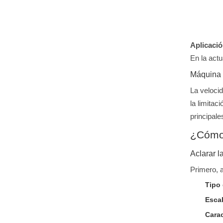
Aplicaci
En la actu
Máquina 
La veloci
la limitac
principale
¿Cómo 
Aclarar 
Primero, 
Tipo 
Esca
Carac