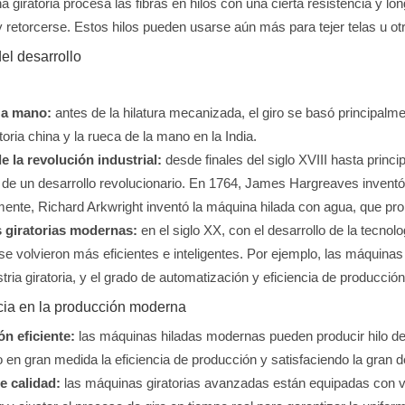
 giratoria procesa las fibras en hilos con una cierta resistencia y l
y retorcerse. Estos hilos pueden usarse aún más para tejer telas u otr
del desarrollo
 a mano:
antes de la hilatura mecanizada, el giro se basó principalm
toria china y la rueca de la mano en la India.
e la revolución industrial:
desde finales del siglo XVIII hasta princi
e un desarrollo revolucionario. En 1764, James Hargreaves inventó el
ente, Richard Arkwright inventó la máquina hilada con agua, que promo
 giratorias modernas:
en el siglo XX, con el desarrollo de la tecno
 se volvieron más eficientes e inteligentes. Por ejemplo, las máquinas g
stria giratoria, y el grado de automatización y eficiencia de producci
cia en la producción moderna
n eficiente:
las máquinas hiladas modernas pueden producir hilo de
 en gran medida la eficiencia de producción y satisfaciendo la gran 
e calidad:
las máquinas giratorias avanzadas están equipadas con v