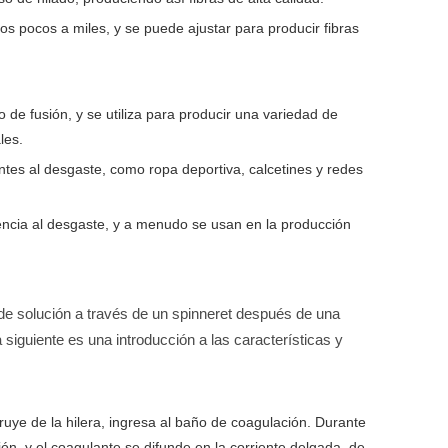
s pocos a miles, y se puede ajustar para producir fibras
 de fusión, y se utiliza para producir una variedad de
les.
entes al desgaste, como ropa deportiva, calcetines y redes
stencia al desgaste, y a menudo se usan en la producción
de solución a través de un spinneret después de una
siguiente es una introducción a las características y
ruye de la hilera, ingresa al baño de coagulación. Durante
ión, y el coagulante se difunde en la corriente delgada, de