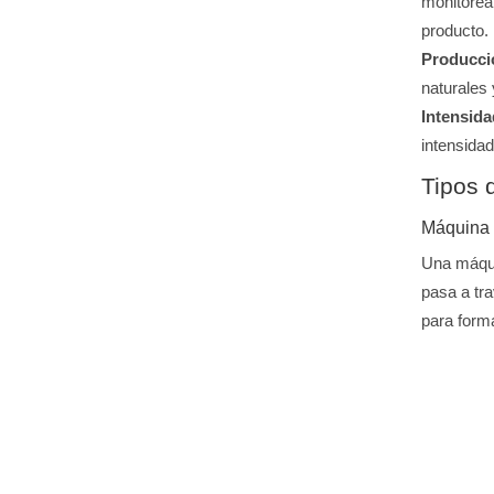
monitorear
producto.
Producció
naturales 
Intensida
intensidad
Tipos 
Máquina g
Una máquin
pasa a tra
para forma