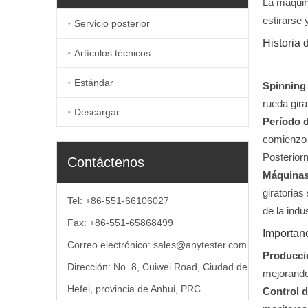
La máquina
estirarse 
Servicio posterior
Historia 
Artículos técnicos
Estándar
Spinning
rueda gira
Descargar
Período d
comienzo d
Posteriorm
Contáctenos
Máquinas
giratorias
Tel: +86-551-66106027
de la indu
Fax: +86-551-65868499
Importan
Correo electrónico:
sales@anytester.com
Producció
Dirección: No. 8, Cuiwei Road, Ciudad de
mejorando
Hefei, provincia de Anhui, PRC
Control d