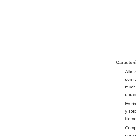
Caracterí
Alta v
son r
mucho
duran
Enfri
y sol
filam
Compo
para 