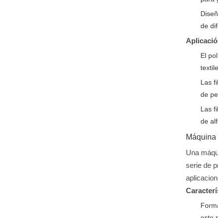
Diseñ
de di
Aplicació
El po
texti
Las f
de pe
Las f
de al
Máquina 
Una máqui
serie de p
aplicacio
Caracterí
Forma
este 