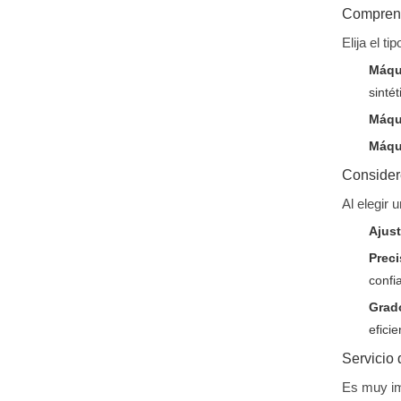
Comprende
Elija el t
Máqu
sinté
Máqui
Máqui
Considere
Al elegir 
Ajust
Preci
confi
Grad
efici
Servicio
Es muy im