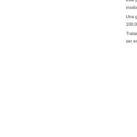
modo 
Una g
100,0
Trata
ser e