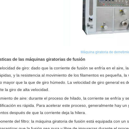
Máquina giratoria de derretimi
sticas de las máquinas giratorias de fusión
elocidad de giro: dado que la corriente de fusión se enfría en el aire, la
ápidas, y la resistencia al movimiento de los filamentos es pequeña, la 
 mayor que la que de giro húmedo. La velocidad de giro general es 
te la giro de alta velocidad.
amiento de aire: durante el proceso de hilado, la corriente se enfría y s
idificación es rápida. Para acelerar este proceso, generalmente hay un 
entos después de que la corriente deja la hilera.
nente del filtro: la máquina giratoria de fusión está equipada con un 
garantizar que la fusión sea pura y libre de impurezas durante el proces