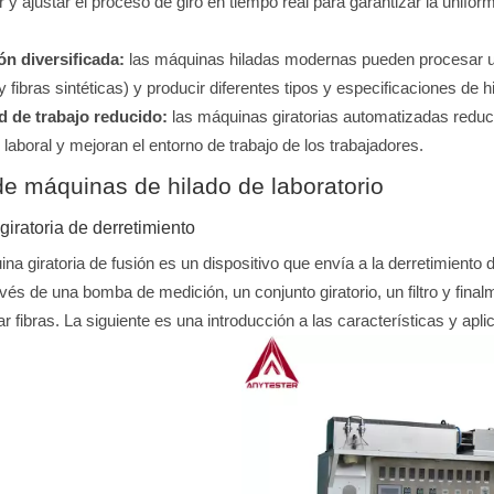
 y ajustar el proceso de giro en tiempo real para garantizar la uniformi
n diversificada:
las máquinas hiladas modernas pueden procesar un
y fibras sintéticas) y producir diferentes tipos y especificaciones de h
d de trabajo reducido:
las máquinas giratorias automatizadas reduc
 laboral y mejoran el entorno de trabajo de los trabajadores.
de máquinas de hilado de laboratorio
iratoria de derretimiento
a giratoria de fusión es un dispositivo que envía a la derretimiento de
vés de una bomba de medición, un conjunto giratorio, un filtro y fina
r fibras. La siguiente es una introducción a las características y apl